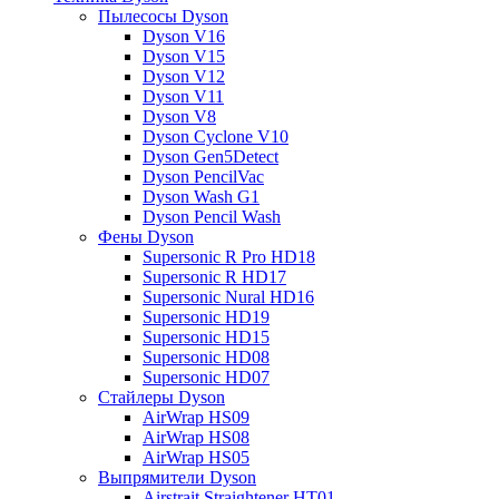
Пылесосы Dyson
Dyson V16
Dyson V15
Dyson V12
Dyson V11
Dyson V8
Dyson Cyclone V10
Dyson Gen5Detect
Dyson PencilVac
Dyson Wash G1
Dyson Pencil Wash
Фены Dyson
Supersonic R Pro HD18
Supersonic R HD17
Supersonic Nural HD16
Supersonic HD19
Supersonic HD15
Supersonic HD08
Supersonic HD07
Стайлеры Dyson
AirWrap HS09
AirWrap HS08
AirWrap HS05
Выпрямители Dyson
Airstrait Straightener HT01