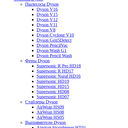
Пылесосы Dyson
Dyson V16
Dyson V15
Dyson V12
Dyson V11
Dyson V8
Dyson Cyclone V10
Dyson Gen5Detect
Dyson PencilVac
Dyson Wash G1
Dyson Pencil Wash
Фены Dyson
Supersonic R Pro HD18
Supersonic R HD17
Supersonic Nural HD16
Supersonic HD19
Supersonic HD15
Supersonic HD08
Supersonic HD07
Стайлеры Dyson
AirWrap HS09
AirWrap HS08
AirWrap HS05
Выпрямители Dyson
Airstrait Straightener HT01