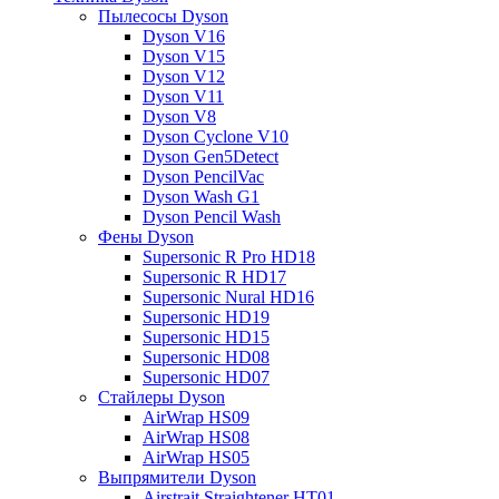
Пылесосы Dyson
Dyson V16
Dyson V15
Dyson V12
Dyson V11
Dyson V8
Dyson Cyclone V10
Dyson Gen5Detect
Dyson PencilVac
Dyson Wash G1
Dyson Pencil Wash
Фены Dyson
Supersonic R Pro HD18
Supersonic R HD17
Supersonic Nural HD16
Supersonic HD19
Supersonic HD15
Supersonic HD08
Supersonic HD07
Стайлеры Dyson
AirWrap HS09
AirWrap HS08
AirWrap HS05
Выпрямители Dyson
Airstrait Straightener HT01