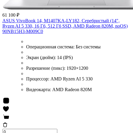
61 100 ₽
ASUS VivoBook 14, M1407KA-LY182, Серебристый (14",
Ryzen AI 5 330, 16 Гб, 512 Гб SSD, AMD Radeon 820M, noOS)
90NB15H3-M009C0
Операционная система:
Без системы
Экран (дюйм):
14 (IPS)
Разрешение (пикс):
1920×1200
Процессор:
AMD Ryzen AI 5 330
Видеокарта:
AMD Radeon 820M