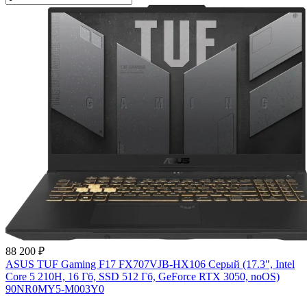
88 200 ₽
ASUS TUF Gaming F17 FX707VJB-HX106 Серый (17.3", Intel
Core 5 210H, 16 Гб, SSD 512 Гб, GeForce RTX 3050, noOS)
90NR0MY5-M003Y0