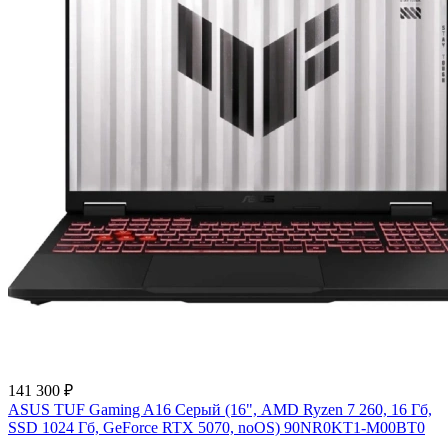
141 300 ₽
ASUS TUF Gaming A16 Серый (16", AMD Ryzen 7 260, 16 Гб,
SSD 1024 Гб, GeForce RTX 5070, noOS) 90NR0KT1-M00BT0