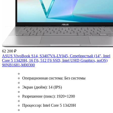
62 200 ₽
ASUS VivoBook S14, S3407VA-LY045, Серебристый (14", Intel
Core 5 13420H, 16 Гб, 512 Гб SSD, Intel UHD Graphics, noOS)
90NB1681-M00300
Операционная система:
Без системы
Экран (дюйм):
14 (IPS)
Разрешение (пикс):
1920×1200
Процессор:
Intel Core 5 13420H