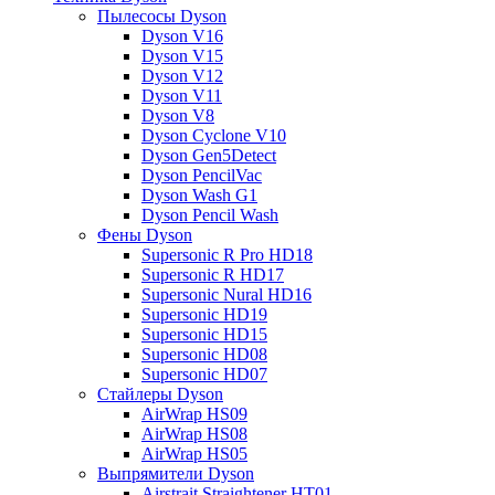
Пылесосы Dyson
Dyson V16
Dyson V15
Dyson V12
Dyson V11
Dyson V8
Dyson Cyclone V10
Dyson Gen5Detect
Dyson PencilVac
Dyson Wash G1
Dyson Pencil Wash
Фены Dyson
Supersonic R Pro HD18
Supersonic R HD17
Supersonic Nural HD16
Supersonic HD19
Supersonic HD15
Supersonic HD08
Supersonic HD07
Стайлеры Dyson
AirWrap HS09
AirWrap HS08
AirWrap HS05
Выпрямители Dyson
Airstrait Straightener HT01