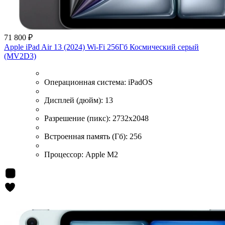
71 800 ₽
Apple iPad Air 13 (2024) Wi-Fi 256Гб Космический серый
(MV2D3)
Операционная система:
iPadOS
Дисплей (дюйм):
13
Разрешение (пикс):
2732x2048
Встроенная память (Гб):
256
Процессор:
Apple M2