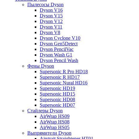
Пылесосы Dyson
Dyson V16
Dyson V15
Dyson V12
Dyson V11
Dyson V8
Dyson Cyclone V10
Dyson Gen5Detect
Dyson PencilVac
Dyson Wash G1
Dyson Pencil Wash
Фены Dyson
Supersonic R Pro HD18
Supersonic R HD17
Supersonic Nural HD16
Supersonic HD19
Supersonic HD15
Supersonic HD08
Supersonic HD07
Стайлеры Dyson
AirWrap HS09
AirWrap HS08
AirWrap HS05
Выпрямители Dyson
Airstrait Straightener HT01