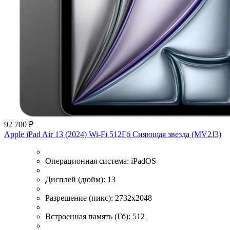
92 700 ₽
Apple iPad Air 13 (2024) Wi-Fi 512Гб Сияющая звезда (MV2J3)
Операционная система:
iPadOS
Дисплей (дюйм):
13
Разрешение (пикс):
2732x2048
Встроенная память (Гб):
512