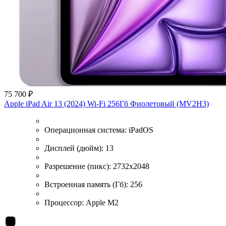
75 700 ₽
Apple iPad Air 13 (2024) Wi-Fi 256Гб Фиолетовый (MV2H3)
Операционная система:
iPadOS
Дисплей (дюйм):
13
Разрешение (пикс):
2732x2048
Встроенная память (Гб):
256
Процессор:
Apple M2