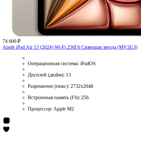
74 600 ₽
Apple iPad Air 13 (2024) Wi-Fi 256Гб Сияющая звезда (MV2G3)
Операционная система:
iPadOS
Дисплей (дюйм):
13
Разрешение (пикс):
2732x2048
Встроенная память (Гб):
256
Процессор:
Apple M2