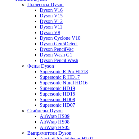
Пылесосы Dyson
Dyson V16
Dyson V15
Dyson V12
Dyson V11
Dyson V8
Dyson Cyclone V10
Dyson Gen5Detect
Dyson PencilVac
Dyson Wash G1
Dyson Pencil Wash
Фены Dyson
Supersonic R Pro HD18
Supersonic R HD17
Supersonic Nural HD16
Supersonic HD19
Supersonic HD15
Supersonic HD08
Supersonic HD07
Стайлеры Dyson
AirWrap HS09
AirWrap HS08
AirWrap HS05
Выпрямители Dyson
Airstrait Straightener HT01