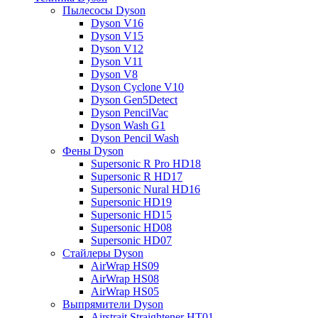
Пылесосы Dyson
Dyson V16
Dyson V15
Dyson V12
Dyson V11
Dyson V8
Dyson Cyclone V10
Dyson Gen5Detect
Dyson PencilVac
Dyson Wash G1
Dyson Pencil Wash
Фены Dyson
Supersonic R Pro HD18
Supersonic R HD17
Supersonic Nural HD16
Supersonic HD19
Supersonic HD15
Supersonic HD08
Supersonic HD07
Стайлеры Dyson
AirWrap HS09
AirWrap HS08
AirWrap HS05
Выпрямители Dyson
Airstrait Straightener HT01