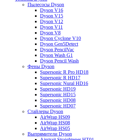
Пылесосы Dyson
Dyson V16
Dyson V15
Dyson V12
Dyson V11
Dyson V8
Dyson Cyclone V10
Dyson Gen5Detect
Dyson PencilVac
Dyson Wash G1
Dyson Pencil Wash
Фены Dyson
Supersonic R Pro HD18
Supersonic R HD17
Supersonic Nural HD16
Supersonic HD19
Supersonic HD15
Supersonic HD08
Supersonic HD07
Стайлеры Dyson
AirWrap HS09
AirWrap HS08
AirWrap HS05
Выпрямители Dyson
Airstrait Straightener HT01