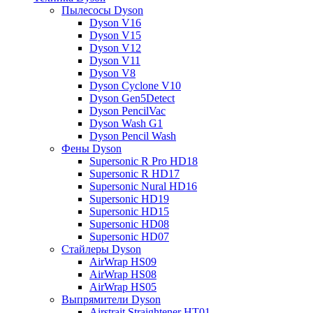
Пылесосы Dyson
Dyson V16
Dyson V15
Dyson V12
Dyson V11
Dyson V8
Dyson Cyclone V10
Dyson Gen5Detect
Dyson PencilVac
Dyson Wash G1
Dyson Pencil Wash
Фены Dyson
Supersonic R Pro HD18
Supersonic R HD17
Supersonic Nural HD16
Supersonic HD19
Supersonic HD15
Supersonic HD08
Supersonic HD07
Стайлеры Dyson
AirWrap HS09
AirWrap HS08
AirWrap HS05
Выпрямители Dyson
Airstrait Straightener HT01