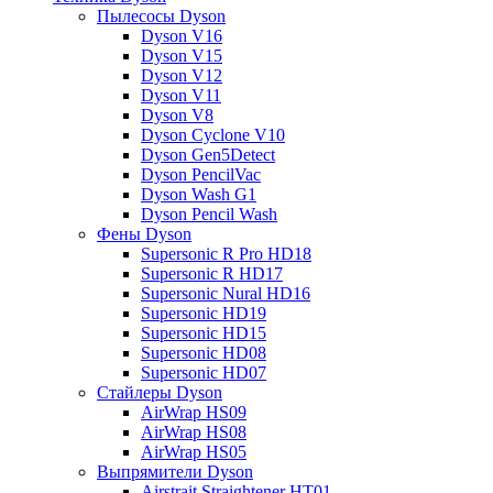
Пылесосы Dyson
Dyson V16
Dyson V15
Dyson V12
Dyson V11
Dyson V8
Dyson Cyclone V10
Dyson Gen5Detect
Dyson PencilVac
Dyson Wash G1
Dyson Pencil Wash
Фены Dyson
Supersonic R Pro HD18
Supersonic R HD17
Supersonic Nural HD16
Supersonic HD19
Supersonic HD15
Supersonic HD08
Supersonic HD07
Стайлеры Dyson
AirWrap HS09
AirWrap HS08
AirWrap HS05
Выпрямители Dyson
Airstrait Straightener HT01