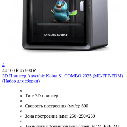
4
44 100 ₽
45 990 ₽
3D Принтер Anycubic Kobra S1 COMBO 2025 (ME-FFF-FDM)
(Набор для сборки)
Тип:
3D принтер
Скорость построения (мм/с):
600
Зона построение (мм):
250×250×250
Технология формирования слоев:
FDM, FFF, ME