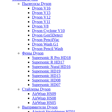
Пылесосы Dyson
Dyson V16
Dyson V15
Dyson V12
Dyson V11
Dyson V8
Dyson Cyclone V10
Dyson Gen5Detect
Dyson PencilVac
Dyson Wash G1
Dyson Pencil Wash
Фены Dyson
Supersonic R Pro HD18
Supersonic R HD17
Supersonic Nural HD16
Supersonic HD19
Supersonic HD15
Supersonic HD08
Supersonic HD07
Стайлеры Dyson
AirWrap HS09
AirWrap HS08
AirWrap HS05
Выпрямители Dyson
Airstrait Straightener HT01