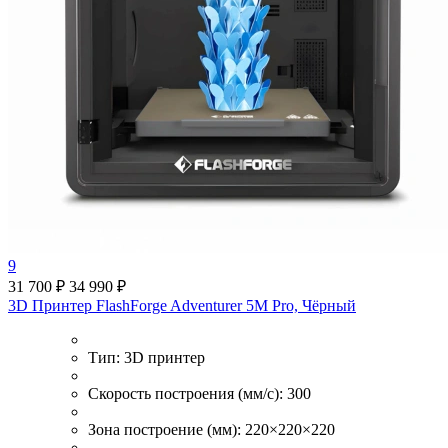
9
31 700 ₽
34 990 ₽
3D Принтер FlashForge Adventurer 5M Pro, Чёрный
Тип:
3D принтер
Скорость построения (мм/с):
300
Зона построение (мм):
220×220×220