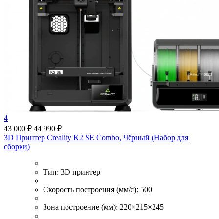
4
43 000 ₽
44 990 ₽
3D Принтер Creality K2 SE Combo, Чёрный (Набор для
сборки)
Тип:
3D принтер
Скорость построения (мм/с):
500
Зона построение (мм):
220×215×245